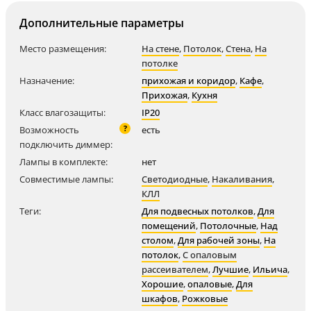
Дополнительные параметры
Место размещения:
На стене
,
Потолок
,
Стена
,
На
потолке
Назначение:
прихожая и коридор
,
Кафе
,
Прихожая
,
Кухня
Класс влагозащиты:
IP20
?
Возможность
есть
подключить диммер:
Лампы в комплекте:
нет
Совместимые лампы:
Светодиодные
,
Накаливания
,
КЛЛ
Теги:
Для подвесных потолков
,
Для
помещений
,
Потолочные
,
Над
столом
,
Для рабочей зоны
,
На
потолок
,
С опаловым
рассеивателем
,
Лучшие
,
Ильича
,
Хорошие
,
опаловые
,
Для
шкафов
,
Рожковые