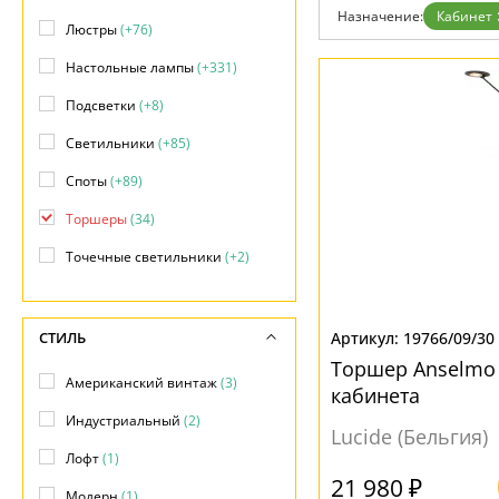
Отзывы
Назначение:
Кабинет
Установка
Люстры
(+76)
Дизайнерам
Бренды
Настольные лампы
(+331)
Контакты
Подсветки
(+8)
Светильники
(+85)
Споты
(+89)
Торшеры
(34)
Точечные светильники
(+2)
СТИЛЬ
19766/09/30
Торшер Anselmo 
Американский винтаж
(3)
кабинета
Индустриальный
(2)
Lucide (Бельгия)
Лофт
(1)
21 980 ₽
Модерн
(1)