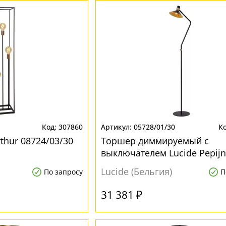
307860
05728/01/30
thur 08724/03/30
Торшер диммируемый с
выключателем Lucide Pepijn
05728/01/30 для кабинета
Lucide (Бельгия)
По запросу
П
31 381 ₽