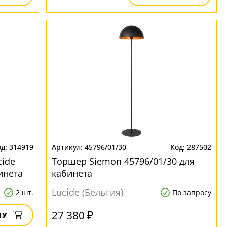
314919
45796/01/30
287502
ide
Торшер Siemon 45796/01/30 для
инета
кабинета
Lucide (Бельгия)
2 шт.
По запросу
27 380 ₽
НУ