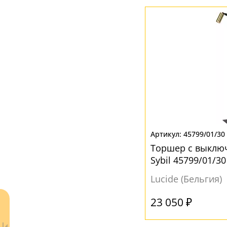
Стекло
(1)
Ткань
(2)
ЦВЕТ ПЛАФОНОВ
Бежевый
(2)
Белый
(1)
Желтый
(14)
Зеленый
(1)
45799/01/30
Торшер с выключ
Коричневый
(1)
Sybil 45799/01/3
Оранжевый
(1)
Lucide (Бельгия)
Серый
(3)
23 050 ₽
Синий
(1)
Черный
(18)