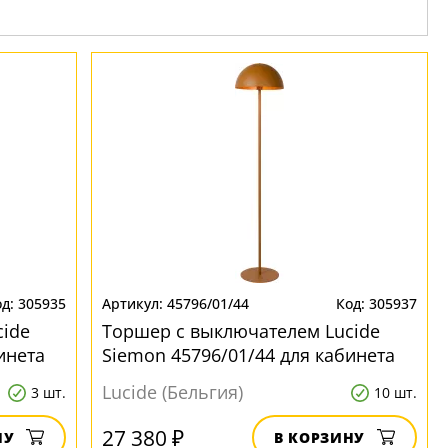
305935
45796/01/44
305937
ide
Торшер с выключателем Lucide
инета
Siemon 45796/01/44 для кабинета
Lucide (Бельгия)
3 шт.
10 шт.
27 380 ₽
НУ
В КОРЗИНУ