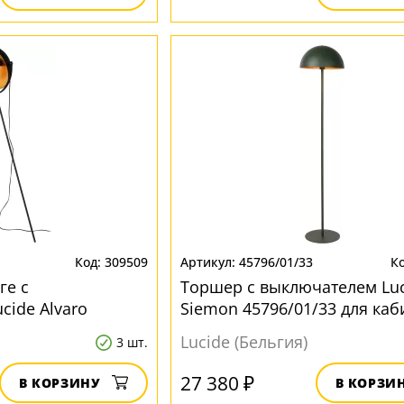
309509
45796/01/33
ге с
Торшер с выключателем Luc
cide Alvaro
Siemon 45796/01/33 для каб
кабинета
Lucide (Бельгия)
3 шт.
27 380 ₽
В КОРЗИНУ
В КОРЗИ