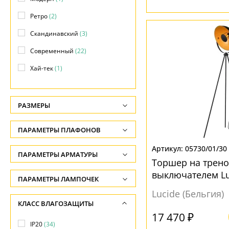
Ретро
(2)
Скандинавский
(3)
Современный
(22)
Хай-тек
(1)
РАЗМЕРЫ
Высота, см
ПАРАМЕТРЫ ПЛАФОНОВ
-
05730/01/30
ФОРМА ПЛАФОНА
ПАРАМЕТРЫ АРМАТУРЫ
Ширина, см
Торшер на трено
-
Конус
(1)
выключателем Lu
ЦВЕТ АРМАТУРЫ
ПАРАМЕТРЫ ЛАМПОЧЕК
05730/01/30 для 
Диаметр, см
Полусфера
(2)
Lucide (Бельгия)
Количество ламп
Зеленый
(1)
КЛАСС ВЛАГОЗАЩИТЫ
-
Цилиндр
(3)
-
17 470 ₽
Золото
(2)
Длина, см
IP20
(34)
Общая мощность ламп