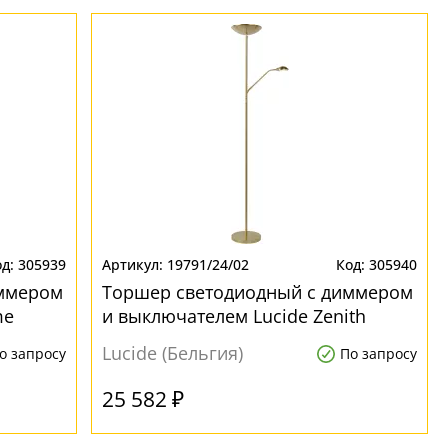
305939
19791/24/02
305940
иммером
Торшер светодиодный с диммером
me
и выключателем Lucide Zenith
19791/24/02 для кабинета
Lucide (Бельгия)
о запросу
По запросу
25 582 ₽