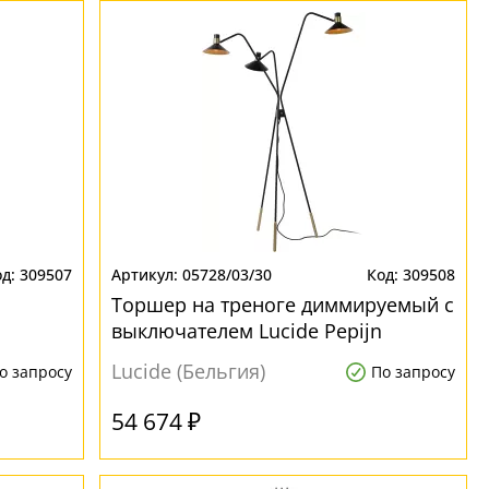
309507
05728/03/30
309508
Торшер на треноге диммируемый с
выключателем Lucide Pepijn
05728/03/30 для кабинета
Lucide (Бельгия)
о запросу
По запросу
54 674 ₽