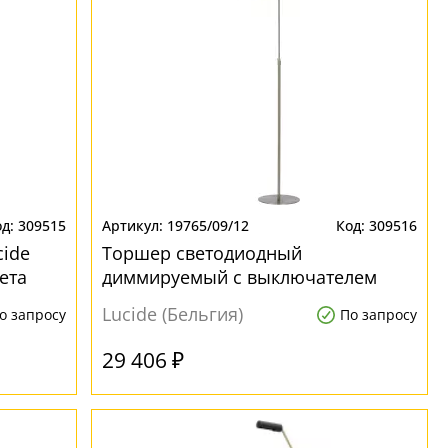
309515
19765/09/12
309516
ide
Торшер светодиодный
ета
диммируемый с выключателем
Lucide NUVOLA 19765/09/12 для
Lucide (Бельгия)
о запросу
По запросу
кабинета
29 406 ₽