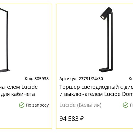
305938
23731/24/30
ателем Lucide
Торшер светодиодный с д
0 для кабинета
и выключателем Lucide Do
23731/24/30 для кабинета
Lucide (Бельгия)
По запросу
П
94 583 ₽