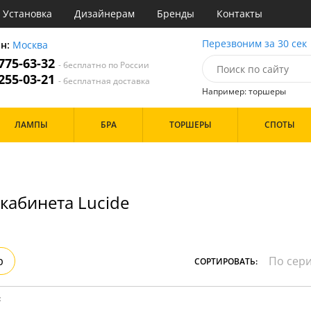
Установка
Дизайнерам
Бренды
Контакты
ы
Перезвоним за 30 сек
он:
Москва
 775-63-32
- бесплатно по России
атегории
 255-03-21
- бесплатная доставка
Например: торшеры
Назначение
Цвет
Бренд
ЛАМПЫ
БРА
ТОРШЕРЫ
СПОТЫ
тиная
Белые
инет
Хром
е
Черные
идор и прихожая
хожая
Дизайн/Форма
кабинета Lucide
льня
Тарелки
Особенности
р
СОРТИРОВАТЬ:
: