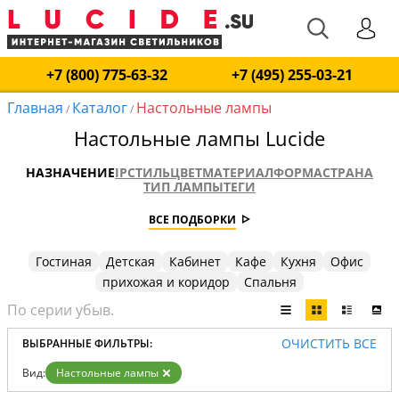
+7 (800) 775-63-32
+7 (495) 255-03-21
Главная
Каталог
Настольные лампы
/
/
Настольные лампы Lucide
НАЗНАЧЕНИЕ
IP
СТИЛЬ
ЦВЕТ
МАТЕРИАЛ
ФОРМА
СТРАНА
ТИП ЛАМПЫ
ТЕГИ
ВСЕ ПОДБОРКИ
Гостиная
Детская
Кабинет
Кафе
Кухня
Офис
прихожая и коридор
Спальня
ОЧИСТИТЬ ВСЕ
ВЫБРАННЫЕ ФИЛЬТРЫ:
Вид:
Настольные лампы