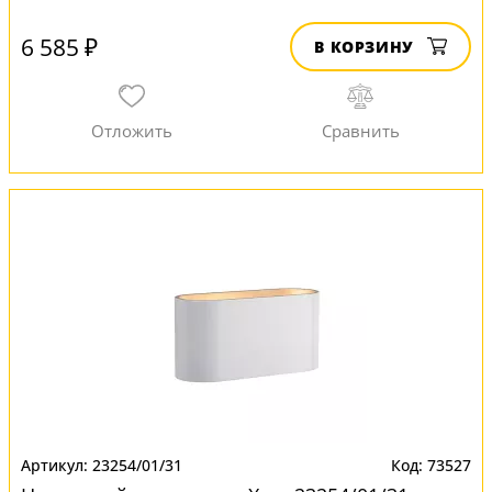
6 585 ₽
В КОРЗИНУ
23254/01/31
73527