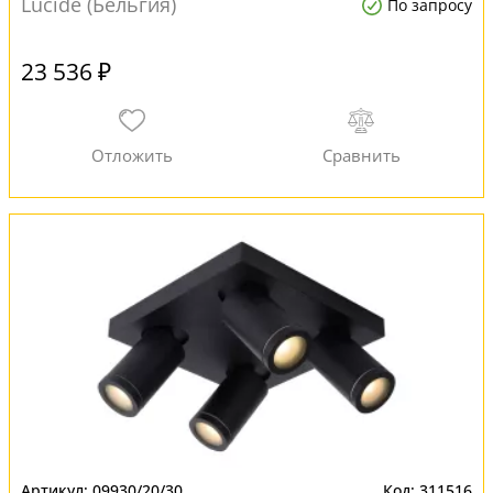
Lucide (Бельгия)
По запросу
23 536 ₽
09930/20/30
311516