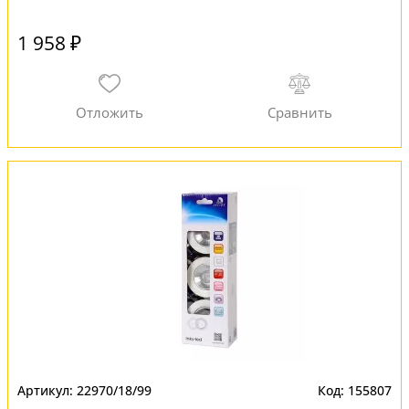
1 958 ₽
22970/18/99
155807