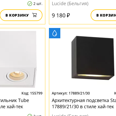
Lucide (Бельгия)
2 шт.
9 180 ₽
В КОРЗИНУ
В КОРЗИ
155799
17889/21/30
тильник Tube
Архитектурная подсветка St
иле хай-тек
17889/21/30 в стиле хай-тек