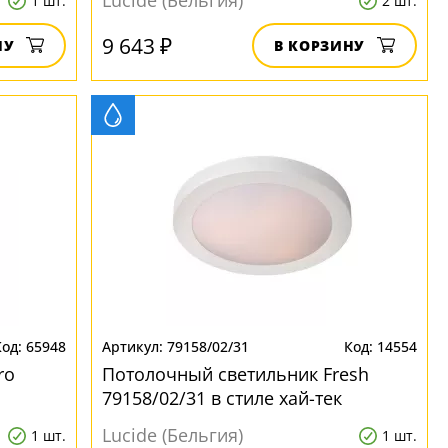
Lucide (Бельгия)
1 шт.
2 шт.
9 643 ₽
НУ
В КОРЗИНУ
65948
79158/02/31
14554
ro
Потолочный светильник Fresh
79158/02/31 в стиле хай-тек
Lucide (Бельгия)
1 шт.
1 шт.