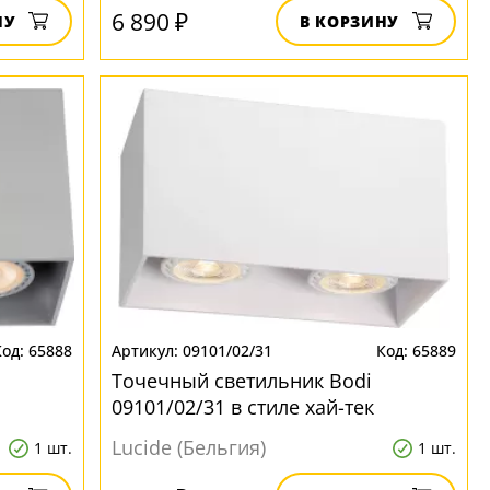
6 890 ₽
НУ
В КОРЗИНУ
65888
09101/02/31
65889
Точечный светильник Bodi
09101/02/31 в стиле хай-тек
Lucide (Бельгия)
1 шт.
1 шт.