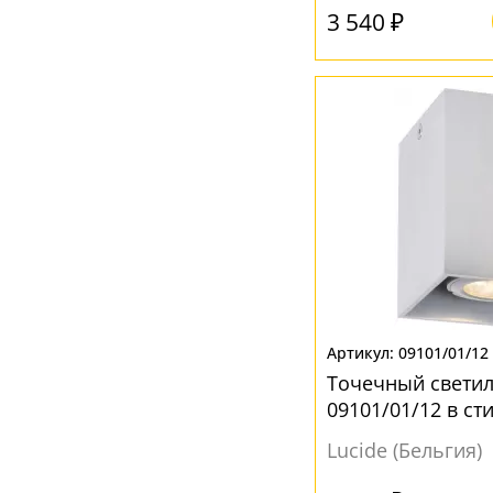
3 540 ₽
Зеркальный
(1)
Коричневый
(2)
Опал
(2)
Прозрачный
(6)
Серебро
(4)
Серый
(16)
Фиолетовый
(1)
Хром
(9)
Черный
(8)
09101/01/12
Точечный светил
09101/01/12 в ст
Lucide (Бельгия)