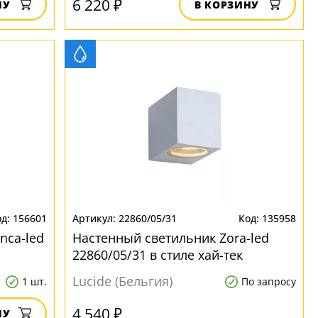
6 220 ₽
НУ
В КОРЗИНУ
156601
22860/05/31
135958
nca-led
Настенный светильник Zora-led
22860/05/31 в стиле хай-тек
Lucide (Бельгия)
1 шт.
По запросу
4 540 ₽
НУ