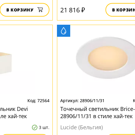
21 816 ₽
В КОРЗИНУ
В КОРЗИ
72564
28906/11/31
льник Devi
Точечный светильник Brice-
иле хай-тек
28906/11/31 в стиле хай-тек
Lucide (Бельгия)
3 шт.