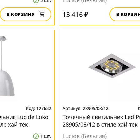
Lucide (Бельгия)
3 шт.
13 416 ₽
В КОРЗИНУ
В КОРЗИ
127632
28905/08/12
льник Lucide Loko
Точечный светильник Led P
иле хай-тек
28905/08/12 в стиле хай-тек
Lucide (Бельгия)
1 шт.