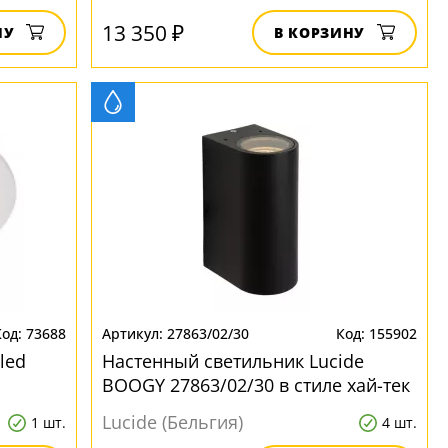
13 350 ₽
НУ
В КОРЗИНУ
73688
27863/02/30
155902
led
Настенный светильник Lucide
BOOGY 27863/02/30 в стиле хай-тек
Lucide (Бельгия)
1 шт.
4 шт.