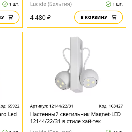
Lucide (Бельгия)
1 шт.
1 шт.
4 480 ₽
НУ
В КОРЗИНУ
65922
12144/22/31
163427
aro Led
Настенный светильник Magnet-LED
12144/22/31 в стиле хай-тек