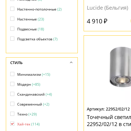
Lucide (Бельгия)
Настенно-потолочные
(2)
Настенные
(23)
4 910 ₽
Подвесные
(18)
Подсветка объектов
(7)
Потолочные
(35)
Фасадные
(8)
СТИЛЬ
Минимализм
(+15)
Модерн
(+85)
Скандинавский
(+4)
Современный
(+2)
22952/02/12
Техно
(+29)
Точечный светил
22952/02/12 в ст
Хай-тек
(114)