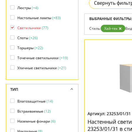
Отзывы
Свернуть фильт
Установка
Люстры
(+4)
Дизайнерам
Бренды
Настольные лампы
(+83)
ВЫБРАННЫЕ ФИЛЬТРЫ
Контакты
Светильники
(77)
Стиль:
Хай-тек
Вид
Споты
(+26)
Торшеры
(+22)
Точечные светильники
(+19)
Уличные светильники
(+21)
ТИП
Влагозащитные
(14)
Встраиваемые
(12)
23253/01/31
Настенный свети
Наземные фонари
(6)
23253/01/31 в ст
Накладные
(8)