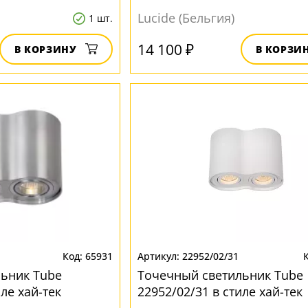
Lucide (Бельгия)
1 шт.
14 100 ₽
В КОРЗИНУ
В КОРЗИ
65931
22952/02/31
ьник Tube
Точечный светильник Tube
иле хай-тек
22952/02/31 в стиле хай-тек