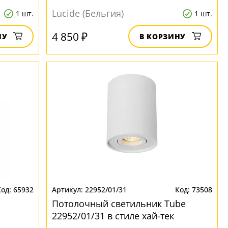
Lucide (Бельгия)
1 шт.
1 шт.
4 850 ₽
НУ
В КОРЗИНУ
65932
22952/01/31
73508
Потолочный светильник Tube
22952/01/31 в стиле хай-тек