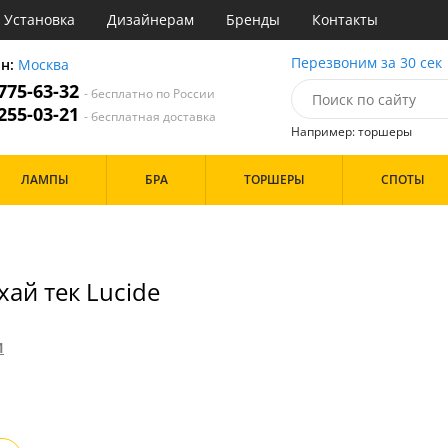
Установка
Дизайнерам
Бренды
Контакты
ы
Перезвоним за 30 сек
он:
Москва
 775-63-32
- бесплатно по России
атегории
 255-03-21
- бесплатная доставка
Например: торшеры
Назначение
Цвет
Бренд
ЛАМПЫ
БРА
ТОРШЕРЫ
СПОТЫ
тиная
Белые
инет
Хром
е
Черные
идор и прихожая
хожая
Дизайн/Форма
ай тек Lucide
льня
Тарелки
И
Особенности