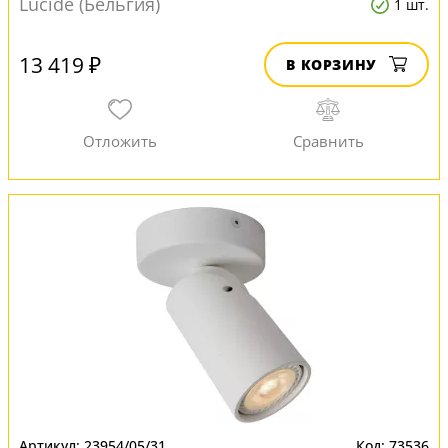
Lucide (Бельгия)
1 шт.
13 419 ₽
В КОРЗИНУ
23954/05/31
73536