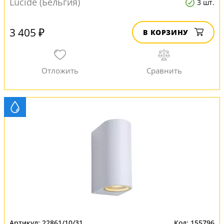
Lucide (Бельгия)
3 шт.
3 405 ₽
В КОРЗИНУ
22861/10/31
155796