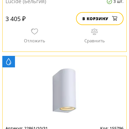
Lucide (Бельгия)
3 шт.
3 405 ₽
В КОРЗИНУ
22861/10/31
155796