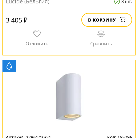
Lucide (Бельгия)
3 шт.
3 405 ₽
В КОРЗИНУ
22861/10/31
155796