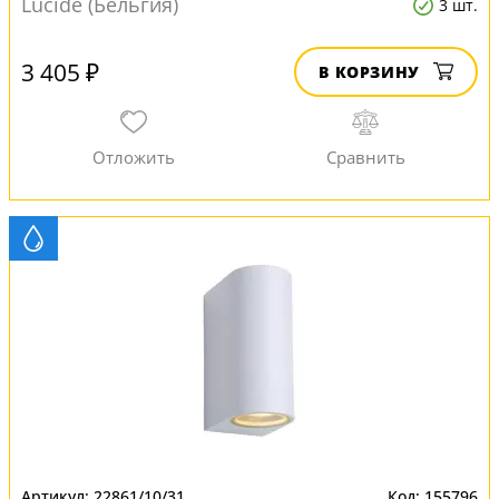
Lucide (Бельгия)
3 шт.
3 405 ₽
В КОРЗИНУ
22861/10/31
155796