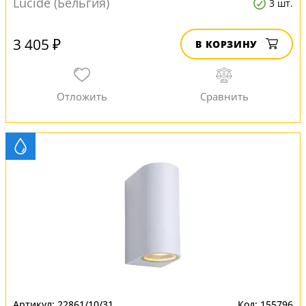
Lucide (Бельгия)
3 шт.
3 405 ₽
В КОРЗИНУ
22861/10/31
155796