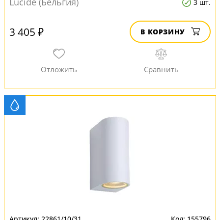
Lucide (Бельгия)
3 шт.
3 405 ₽
В КОРЗИНУ
22861/10/31
155796