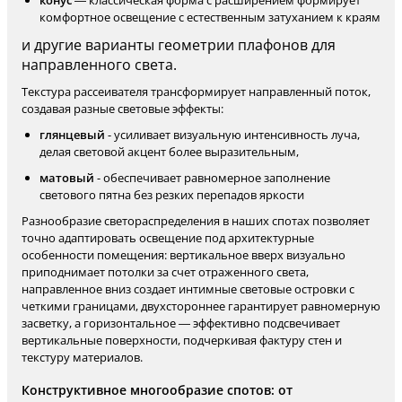
конус
— классическая форма с расширением формирует
комфортное освещение с естественным затуханием к краям
и другие варианты геометрии плафонов для
направленного света.
Текстура рассеивателя трансформирует направленный поток,
создавая разные световые эффекты:
глянцевый
- усиливает визуальную интенсивность луча,
делая световой акцент более выразительным,
матовый
- обеспечивает равномерное заполнение
светового пятна без резких перепадов яркости
Разнообразие светораспределения в наших спотах позволяет
точно адаптировать освещение под архитектурные
особенности помещения: вертикальное вверх визуально
приподнимает потолки за счет отраженного света,
направленное вниз создает интимные световые островки с
четкими границами, двухстороннее гарантирует равномерную
засветку, а горизонтальное — эффективно подсвечивает
вертикальные поверхности, подчеркивая фактуру стен и
текстуру материалов.
Конструктивное многообразие спотов: от