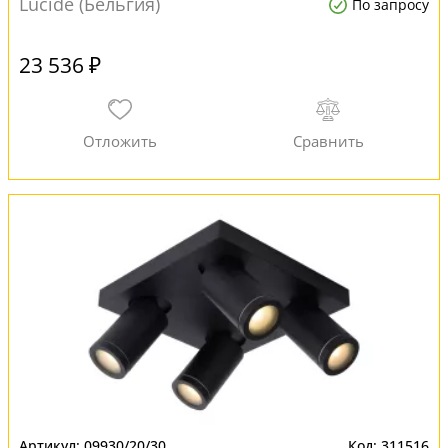
Lucide (Бельгия)
По запросу
23 536 ₽
09930/20/30
311516