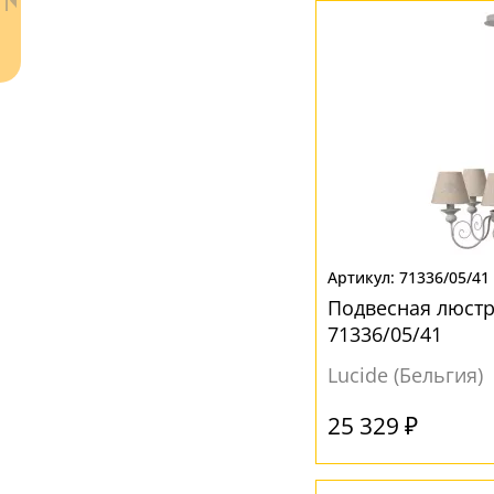
Белый
(8)
Голубой
(1)
Желтый
(2)
Коричневый
(6)
Медь
(2)
Прозрачный
(2)
Серый
(8)
Ваш регион:
Москва
Синий
(1)
71336/05/41
+7 (800) 775-63-32
- бесплатно по России
Подвесная люстр
Фиолетовый
(1)
+7 (495) 255-03-21
- бесплатная доставка
71336/05/41
Черный
(4)
Lucide (Бельгия)
25 329 ₽