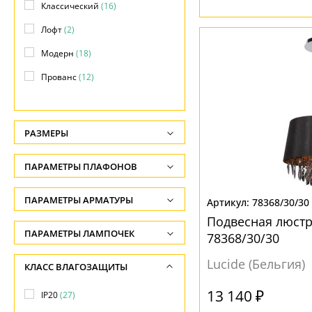
Классический
(16)
Лофт
(2)
Модерн
(18)
Прованс
(12)
Современный
(8)
Техно
(4)
РАЗМЕРЫ
Хай-тек
(1)
Высота, см
ПАРАМЕТРЫ ПЛАФОНОВ
Яркое и цветное
(5)
-
ФОРМА ПЛАФОНА
ПАРАМЕТРЫ АРМАТУРЫ
Ширина, см
78368/30/30
Подвесная люстра
-
Без плафона
(5)
ЦВЕТ АРМАТУРЫ
ПАРАМЕТРЫ ЛАМПОЧЕК
78368/30/30
Диаметр, см
Декоративный
(6)
Количество ламп
Белый
(8)
Lucide (Бельгия)
КЛАСС ВЛАГОЗАЩИТЫ
-
Конус
(17)
-
Коричневый
(6)
13 140 ₽
Длина, см
IP20
(27)
Круг
(2)
Общая мощность ламп
Медь
(2)