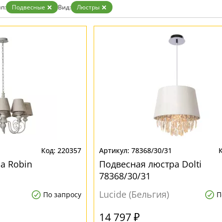
п:
Подвесные
Вид:
Люстры
220357
78368/30/31
а Robin
Подвесная люстра Dolti
78368/30/31
Lucide (Бельгия)
По запросу
П
14 797 ₽