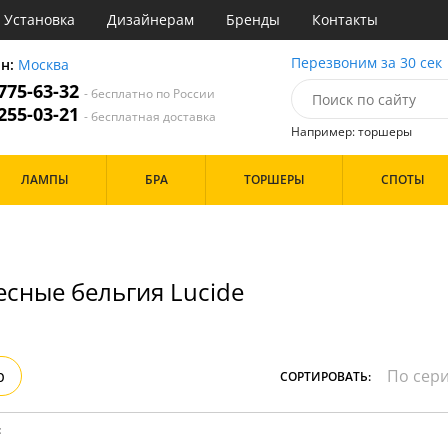
Установка
Дизайнерам
Бренды
Контакты
ы
Перезвоним за 30 сек
он:
Москва
 775-63-32
- бесплатно по России
атегории
 255-03-21
- бесплатная доставка
Например: торшеры
Назначение
Цвет
Бренд
ЛАМПЫ
БРА
ТОРШЕРЫ
СПОТЫ
тиная
Белые
инет
Хром
е
Черные
идор и прихожая
хожая
Дизайн/Форма
сные бельгия Lucide
льня
Тарелки
Особенности
р
СОРТИРОВАТЬ:
: