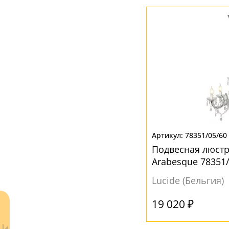
Глянцевый
(26)
Матовый
(3)
МАТЕРИАЛ
Акрил
(4)
Без плафона
(9)
Металл
(10)
Пластик
(1)
Стекло
(4)
Текстиль
(9)
78351/05/60
Подвесная люстр
Ткань
(14)
Arabesque 78351
ЦВЕТ ПЛАФОНОВ
Lucide (Бельгия)
Бежевый
(3)
19 020 ₽
Без плафона
(4)