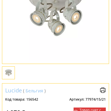
Обмен и возврат
Установка
FAQ
Отзывы
Lucide
(
Бельгия
)
Код товара:
156542
Артикул:
77974/15/21
Товар снят с