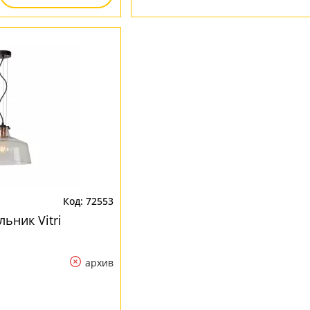
72553
ьник Vitri
архив