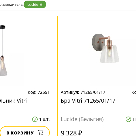
оизводитель:
Lucide
72551
71265/01/17
ьник Vitri
Бра Vitri 71265/01/17
Lucide (Бельгия)
1 шт.
П
9 328 ₽
В КОРЗИНУ