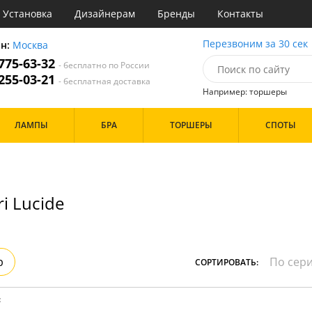
Установка
Дизайнерам
Бренды
Контакты
ы
Перезвоним за 30 сек
он:
Москва
 775-63-32
- бесплатно по России
атегории
 255-03-21
- бесплатная доставка
Например: торшеры
Назначение
Цвет
Бренд
ЛАМПЫ
БРА
ТОРШЕРЫ
СПОТЫ
тиная
Белые
инет
Хром
е
Черные
идор и прихожая
хожая
Дизайн/Форма
i Lucide
льня
Тарелки
Особенности
р
СОРТИРОВАТЬ:
: