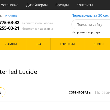
Установка
Дизайнерам
Бренды
Контакты
ы
Перезвоним за 30 сек
он:
Москва
 775-63-32
- бесплатно по России
атегории
 255-03-21
- бесплатная доставка
Например: торшеры
Назначение
Цвет
Бренд
ЛАМПЫ
БРА
ТОРШЕРЫ
СПОТЫ
тиная
Белые
инет
Хром
е
Черные
идор и прихожая
хожая
Дизайн/Форма
ter led Lucide
льня
Тарелки
Особенности
р
СОРТИРОВАТЬ:
: