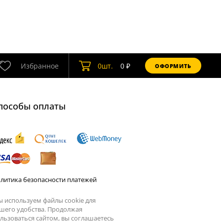
Избранное
0
шт.
0
₽
ОФОРМИТЬ
пособы оплаты
литика безопасности платежей
 используем файлы cookie для
шего удобства. Продолжая
льзоваться сайтом, вы соглашаетесь