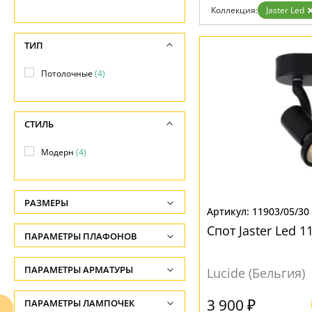
Отзывы
Коллекция:
Jaster Led
Установка
Дизайнерам
Бренды
ТИП
Контакты
Потолочные
(4)
СТИЛЬ
Модерн
(4)
РАЗМЕРЫ
11903/05/30
Высота, см
Спот Jaster Led 1
ПАРАМЕТРЫ ПЛАФОНОВ
-
НАПРАВЛЕНИЕ
ПАРАМЕТРЫ АРМАТУРЫ
Ширина, см
Lucide (Бельгия)
-
Вверх
(4)
ЦВЕТ АРМАТУРЫ
3 900 ₽
ПАРАМЕТРЫ ЛАМПОЧЕК