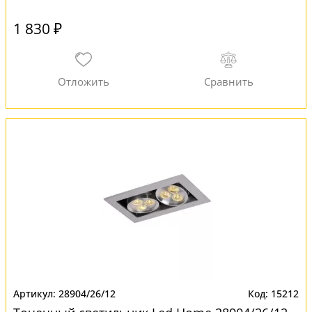
1 830 ₽
28904/26/12
15212