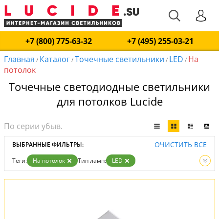
+7 (800) 775-63-32
+7 (495) 255-03-21
Главная
Каталог
Точечные светильники
LED
На
/
/
/
/
потолок
Точечные светодиодные светильники
для потолков Lucide
ОЧИСТИТЬ ВСЕ
ВЫБРАННЫЕ ФИЛЬТРЫ:
Теги:
На потолок
Тип ламп:
LED
Вид:
Точечные светильники