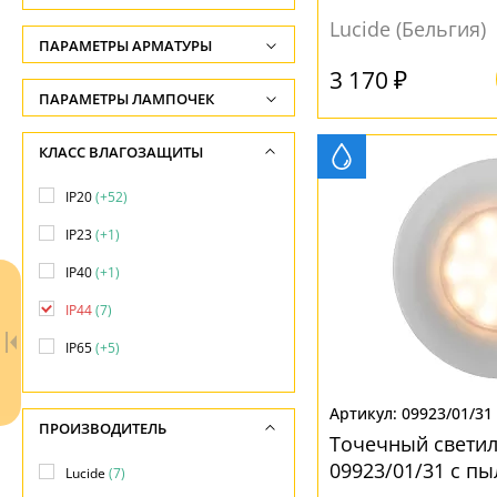
-
ip44
Lucide (Бельгия)
ФОРМА ПЛАФОНА
ПАРАМЕТРЫ АРМАТУРЫ
Ширина, см
3 170 ₽
-
Конус
(1)
ЦВЕТ АРМАТУРЫ
ПАРАМЕТРЫ ЛАМПОЧЕК
Диаметр, см
квадратная
(2)
Количество ламп
Белый
(2)
КЛАСС ВЛАГОЗАЩИТЫ
-
круглая
(4)
-
Золото
(1)
Длина, см
IP20
(+52)
Общая мощность ламп
Черный
(4)
ПОВЕРХНОСТЬ
-
IP23
(+1)
-
Матовый
(5)
IP40
(+1)
МАТЕРИАЛ
Напряжение
Прозрачный
(2)
IP44
(7)
-
Металл
(4)
IP65
(+5)
Стекло
(1)
НАПРАВЛЕНИЕ
Вниз
(5)
09923/01/31
ПОВЕРХНОСТЬ
ПРОИЗВОДИТЕЛЬ
Точечный светил
Матовый
(7)
09923/01/31 с п
МАТЕРИАЛ
Lucide
(7)