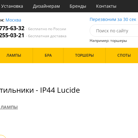
Установка
Дизайнерам
Бренды
Контакты
ы
Перезвоним за 30 сек
он:
Москва
 775-63-32
- бесплатно по России
атегории
 255-03-21
- бесплатная доставка
Например: торшеры
Назначение
Цвет
Бренд
ЛАМПЫ
БРА
ТОРШЕРЫ
СПОТЫ
тиная
Белые
инет
Хром
е
Черные
идор и прихожая
хожая
Дизайн/Форма
ильники - IP44 Lucide
льня
Тарелки
 ЛАМПЫ
Особенности