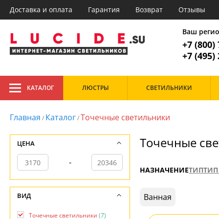
Доставка и оплата
Гарантия
Возврат
Отзывы
Главное меню
1. Люстр
Ваш реги
+7 (800)
Все товары к
1. Люстры
+7 (495)
2. Потолочные
3. Подвесные
Тип
4. Настенные
КАТАЛОГ
ЛЮСТРЫ
СВЕТИЛЬНИКИ
Дизайнерские
Гос
5. Точечные
Подвесные
Каб
6. Торшеры
Потолочные
Каф
Главная
Каталог
Точечные светильники
/
/
7. Настольные лампы
Рожковые
Кор
Хрустальные
При
8. Споты
Точечные свет
Спа
ЦЕНА
9. Уличные светильники
Стиль
-
НАЗНАЧЕНИЕ
ТИП
ТИП
Арт-деко
Модерн
Главная
Современный
Доставка и оплата
ВИД
Ванная
Гарантия
Возврат
Точечные светильники
(7)