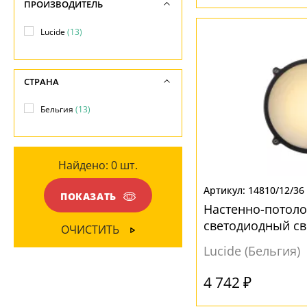
ПРОИЗВОДИТЕЛЬ
МАТЕРИАЛ
Металл
(6)
Lucide
(13)
Акрил
(5)
ПОВЕРХНОСТЬ
Металл
(1)
Матовый
(6)
Стекло
(7)
СТРАНА
Бельгия
(13)
ЦВЕТ ПЛАФОНОВ
Белый
(6)
Найдено:
0
шт.
Прозрачный
(7)
14810/12/36
Черный
(1)
ПОКАЗАТЬ
Настенно-потол
светодиодный св
ОЧИСТИТЬ
влагозащищенный
Lucide (Бельгия)
Led 14810/12/36
4 742 ₽