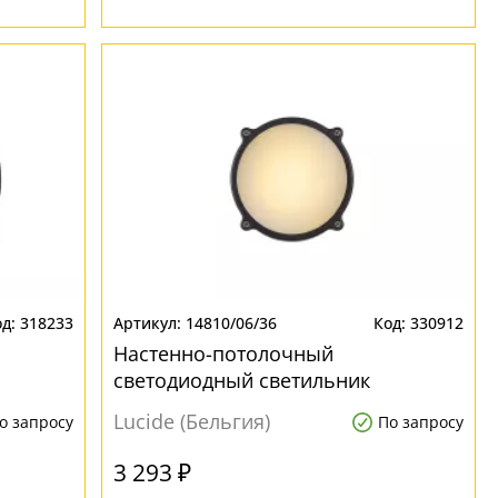
318233
14810/06/36
330912
Настенно-потолочный
светодиодный светильник
 Hublot
влагозащищенный Lucide Hublot
Lucide (Бельгия)
о запросу
По запросу
Led 14810/06/36
3 293 ₽