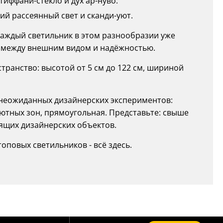
иффани-стекло и дух ар-нуво.
ий рассеянный свет и сканди-уют.
и каждый светильник в этом разнообразии уже
в между внешним видом и надёжностью.
ранство: высотой от 5 см до 122 см, шириной
о неожиданных дизайнерских экспериментов:
уютных зон, прямоугольная. Представьте: свыше
оящих дизайнерских объектов.
оповых светильников - всё здесь.