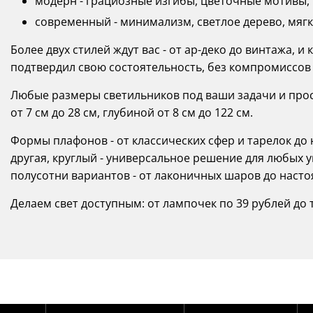
модерн - грациозные изгибы, цветочные мотивы, т
современный - минимализм, светлое дерево, мягк
Более двух стилей ждут вас - от ар-деко до винтажа, 
подтвердил свою состоятельность, без компромиссо
Любые размеры светильников под ваши задачи и прост
от 7 см до 28 см, глубиной от 8 см до 122 см.
Формы плафонов - от классических сфер и тарелок д
другая, круглый - универсальное решение для любых 
полусотни вариантов - от лаконичных шаров до наст
Делаем свет доступным: от лампочек по 39 рублей до т