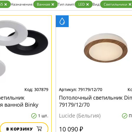
65
Назначение:
Ванная
Тип ламп:
LED
Вид:
Светильники
307879
79179/12/70
ветильник
Потолочный светильник Di
я ванной Binky
79179/12/70
22973/06/99
Lucide (Бельгия)
1 шт.
П
10 090 ₽
В КОРЗИНУ