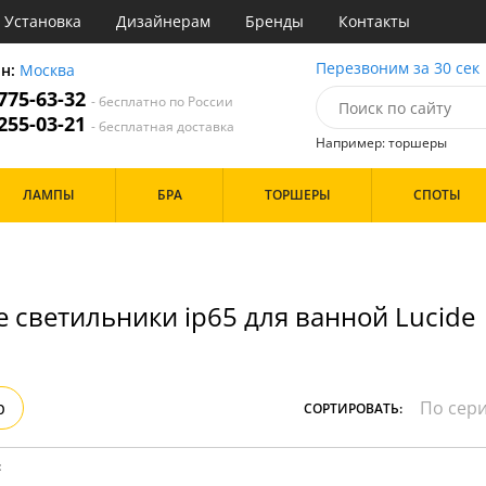
Установка
Дизайнерам
Бренды
Контакты
ы
Перезвоним за 30 сек
он:
Москва
 775-63-32
- бесплатно по России
атегории
 255-03-21
- бесплатная доставка
Например: торшеры
Назначение
Цвет
Бренд
ЛАМПЫ
БРА
ТОРШЕРЫ
СПОТЫ
тиная
Белые
инет
Хром
е
Черные
идор и прихожая
хожая
Дизайн/Форма
 светильники ip65 для ванной Lucide
льня
Тарелки
Особенности
р
СОРТИРОВАТЬ:
: