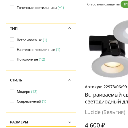
Отзывы
Класс влагозащиты:
IP
Установка
Точечные светильники
(+1)
Дизайнерам
Бренды
Контакты
ТИП
Встраиваемые
(1)
Настенно-потолочные
(1)
Потолочные
(12)
СТИЛЬ
22973/06/99
Модерн
(12)
Встраиваемый с
светодиодный дл
Современный
(1)
IP65 Lucide Led 
Lucide (Бельгия)
РАЗМЕРЫ
4 600 ₽