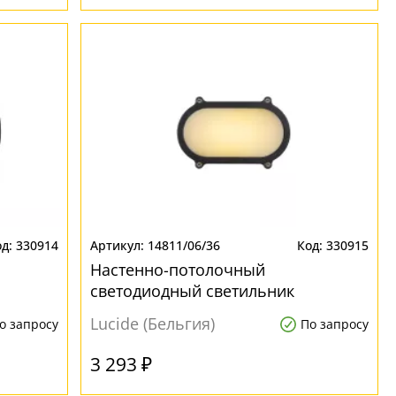
330914
14811/06/36
330915
Настенно-потолочный
светодиодный светильник
ublot
влагозащищенный Lucide Hublot
Lucide (Бельгия)
о запросу
По запросу
Led 14811/06/36
3 293 ₽