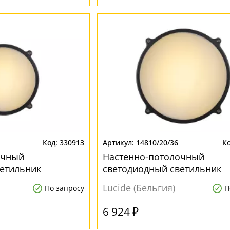
330913
14810/20/36
очный
Настенно-потолочный
етильник
светодиодный светильник
 Lucide Hublot
влагозащищенный Lucide H
Lucide (Бельгия)
По запросу
П
Led 14810/20/36
6 924 ₽