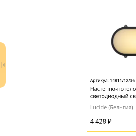
14811/12/36
Настенно-потол
светодиодный св
влагозащищенный
Lucide (Бельгия)
Led 14811/12/36
4 428 ₽
Ваш регион:
Москва