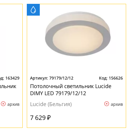
163429
79179/12/12
156626
ильник
Потолочный светильник Lucide
DIMY LED 79179/12/12
Lucide (Бельгия)
архив
архив
7 629 ₽