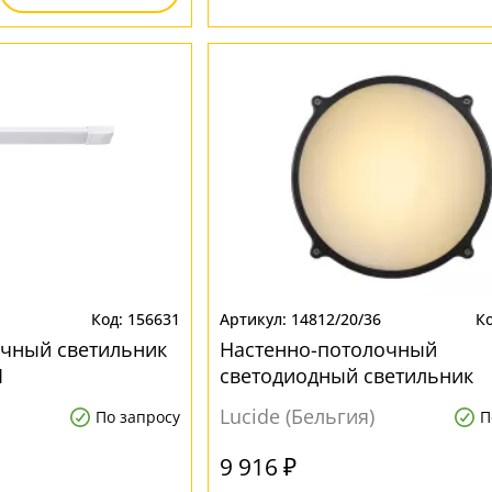
156631
14812/20/36
очный светильник
Настенно-потолочный
1
светодиодный светильник
влагозащищенный Ir Lucide
Lucide (Бельгия)
По запросу
П
Led 14812/20/36
9 916 ₽