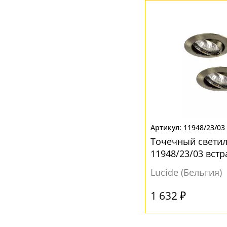
Ваш регион:
Москва
+7 (800) 775-63-32
- бесплатно по России
+7 (495) 255-03-21
- бесплатная доставка
11948/23/03
Точечный светил
11948/23/03 вст
Lucide (Бельгия)
1 632 ₽