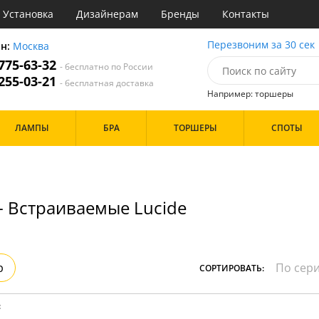
Установка
Дизайнерам
Бренды
Контакты
ы
Перезвоним за 30 сек
он:
Москва
 775-63-32
- бесплатно по России
атегории
 255-03-21
- бесплатная доставка
Например: торшеры
Назначение
Цвет
Бренд
ЛАМПЫ
БРА
ТОРШЕРЫ
СПОТЫ
тиная
Белые
инет
Хром
е
Черные
идор и прихожая
хожая
Дизайн/Форма
- Встраиваемые Lucide
льня
Тарелки
Особенности
р
СОРТИРОВАТЬ:
: