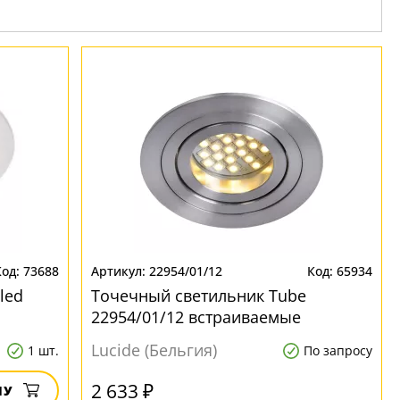
73688
22954/01/12
65934
led
Точечный светильник Tube
22954/01/12 встраиваемые
Lucide (Бельгия)
1 шт.
По запросу
2 633 ₽
НУ