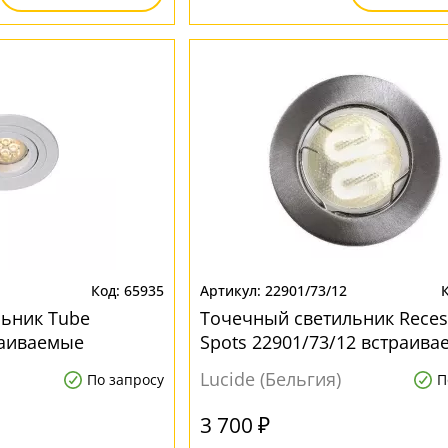
65935
22901/73/12
ьник Tube
Точечный светильник Reces
раиваемые
Spots 22901/73/12 встраив
Lucide (Бельгия)
По запросу
П
3 700 ₽