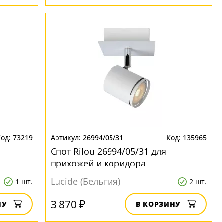
73219
26994/05/31
135965
Спот Rilou 26994/05/31 для
прихожей и коридора
Lucide (Бельгия)
1 шт.
2 шт.
3 870 ₽
НУ
В КОРЗИНУ