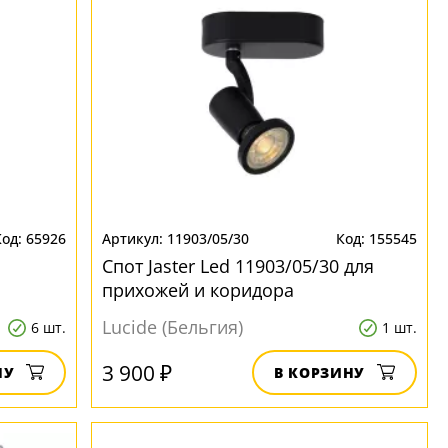
65926
11903/05/30
155545
Спот Jaster Led 11903/05/30 для
прихожей и коридора
Lucide (Бельгия)
6 шт.
1 шт.
3 900 ₽
НУ
В КОРЗИНУ