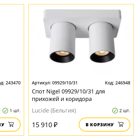
243470
09929/10/31
246948
Спот Nigel 09929/10/31 для
прихожей и коридора
Lucide (Бельгия)
1 шт.
2 шт.
15 910 ₽
НУ
В КОРЗИНУ