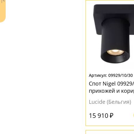
Пластик
(4)
Стекло
(17)
ЦВЕТ ПЛАФОНОВ
Без плафона
(4)
Белый
(54)
Желтый
(21)
Ваш регион:
Москва
Зеленый
(3)
09929/10/30
+7 (800) 775-63-32
- бесплатно по России
Спот Nigel 09929
Матовый
(1)
+7 (495) 255-03-21
- бесплатная доставка
прихожей и кор
Медь
(1)
Lucide (Бельгия)
Оранжевый
(1)
Серый
(54)
15 910 ₽
Синий
(1)
Хром
(1)