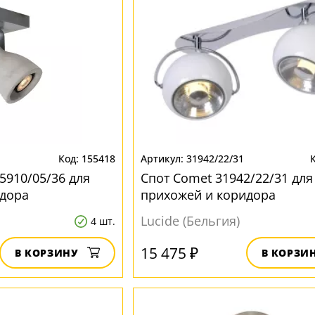
155418
31942/22/31
05910/05/36 для
Спот Comet 31942/22/31 для
идора
прихожей и коридора
Lucide (Бельгия)
4 шт.
15 475 ₽
В КОРЗИНУ
В КОРЗИ