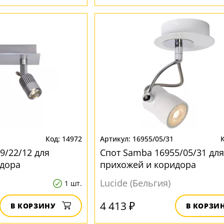
14972
16955/05/31
9/22/12 для
Спот Samba 16955/05/31 для
идора
прихожей и коридора
Lucide (Бельгия)
1 шт.
4 413 ₽
В КОРЗИНУ
В КОРЗИ