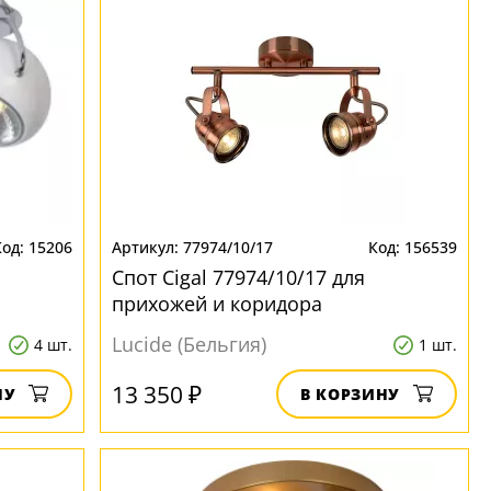
15206
77974/10/17
156539
Спот Cigal 77974/10/17 для
прихожей и коридора
Lucide (Бельгия)
4 шт.
1 шт.
13 350 ₽
НУ
В КОРЗИНУ