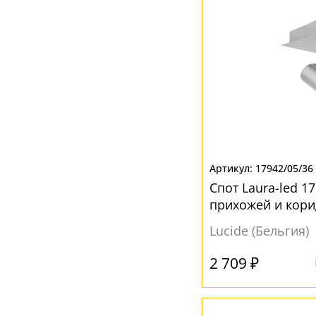
Черный
(57)
Янтарный
(4)
17942/05/36
Спот Laura-led 1
прихожей и кор
Lucide (Бельгия)
2 709 ₽