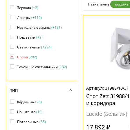
Отзывы
Назначение:
прихожая
Установка
Зеркала
(+2)
Дизайнерам
Бренды
Люстры
(+110)
Контакты
Настольные лампы
(+181)
Подсветки
(+9)
Светильники
(+294)
Споты
(202)
Точечные светильники
(+32)
Уличные светильники
(+2)
31988/10/31
ТИП
Спот Zett 31988/
Карданные
(5)
и коридора
На штанге
(10)
Lucide (Бельгия)
Потолочные
(55)
17 892 ₽