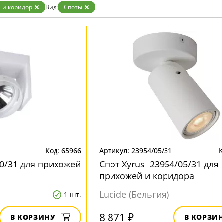
 и коридор
Вид:
Споты
65966
23954/05/31
10/31 для прихожей
Спот Xyrus 23954/05/31 для
прихожей и коридора
Lucide (Бельгия)
1 шт.
8 871 ₽
В КОРЗИНУ
В КОРЗИ