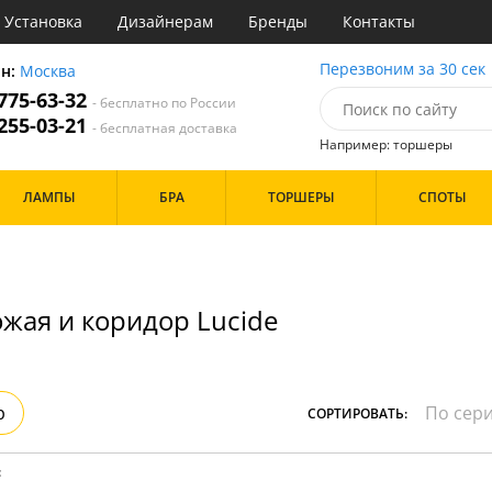
Установка
Дизайнерам
Бренды
Контакты
ы
Перезвоним за 30 сек
он:
Москва
 775-63-32
- бесплатно по России
атегории
 255-03-21
- бесплатная доставка
Например: торшеры
Назначение
Цвет
Бренд
ЛАМПЫ
БРА
ТОРШЕРЫ
СПОТЫ
тиная
Белые
инет
Хром
е
Черные
идор и прихожая
хожая
Дизайн/Форма
ожая и коридор Lucide
льня
Тарелки
Особенности
р
СОРТИРОВАТЬ:
: