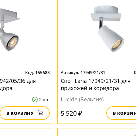
155683
17949/21/31
7942/05/36 для
Спот Lana 17949/21/31 для
идора
прихожей и коридора
Lucide (Бельгия)
2 шт.
5 520 ₽
В КОРЗИНУ
В КОРЗИ