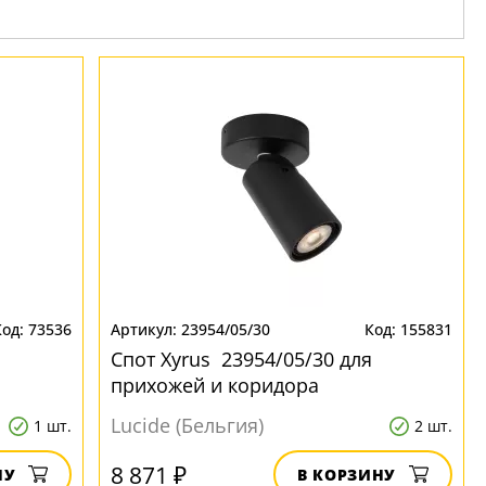
73536
23954/05/30
155831
Спот Xyrus 23954/05/30 для
прихожей и коридора
Lucide (Бельгия)
1 шт.
2 шт.
8 871 ₽
НУ
В КОРЗИНУ