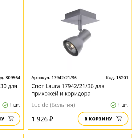
309564
17942/21/36
15201
/30 для
Спот Laura 17942/21/36 для
прихожей и коридора
Lucide (Бельгия)
1 шт.
1 шт.
1 926 ₽
НУ
В КОРЗИНУ