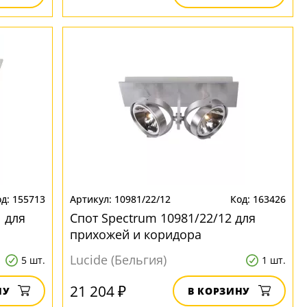
155713
10981/22/12
163426
 для
Спот Spectrum 10981/22/12 для
прихожей и коридора
Lucide (Бельгия)
5 шт.
1 шт.
21 204 ₽
НУ
В КОРЗИНУ