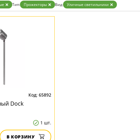
ые
Тип:
Прожекторы
Вид:
Уличные светильники
65892
ный Dock
1 шт.
В КОРЗИНУ