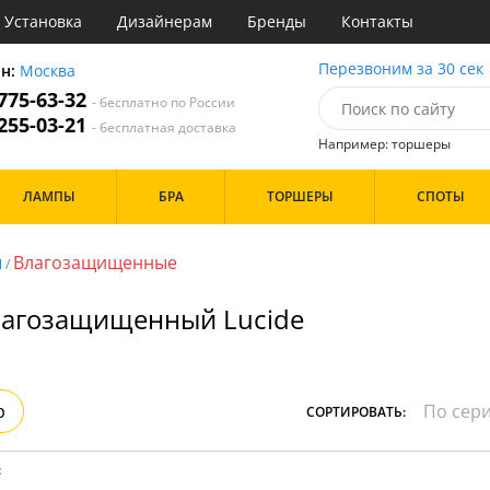
Установка
Дизайнерам
Бренды
Контакты
ы
Перезвоним за 30 сек
он:
Москва
 775-63-32
- бесплатно по России
атегории
 255-03-21
- бесплатная доставка
Например: торшеры
Назначение
Цвет
Бренд
ЛАМПЫ
БРА
ТОРШЕРЫ
СПОТЫ
тиная
Белые
инет
Хром
е
Черные
ы
Влагозащищенные
/
идор и прихожая
хожая
Дизайн/Форма
лагозащищенный Lucide
льня
Тарелки
Особенности
р
СОРТИРОВАТЬ:
: