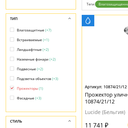
Отзывы
Теги:
Влагозащищенн
Установка
Дизайнерам
Бренды
ТИП
Контакты
Влагозащитные
(+7)
Встраиваемые
(+1)
Ландшафтные
(+2)
Наземные фонари
(+2)
Подвесные
(+2)
Подсветка объектов
(+3)
10874/21/12
Прожекторы
(1)
Прожектор улич
Фасадные
(+3)
10874/21/12
Фонари
(+2)
Lucide (Бельгия)
СТИЛЬ
11 741 ₽