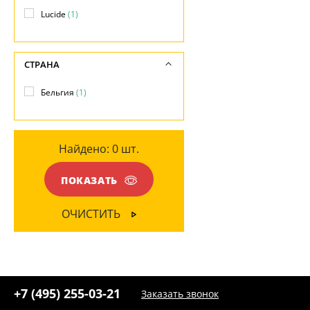
+7 (800) 775-63-32
- бесплатно по России
-
Lucide
(1)
+7 (495) 255-03-21
ПОВЕРХНОСТЬ
- бесплатная доставка
ЦВЕТ ПЛАФОНОВ
Матовый
(1)
Серый
(1)
СТРАНА
Бельгия
(1)
Найдено:
0
шт.
ПОКАЗАТЬ
ОЧИСТИТЬ
+7 (495) 255-03-21
Заказать звонок