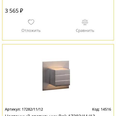
3 565 ₽
17282/11/12
14516