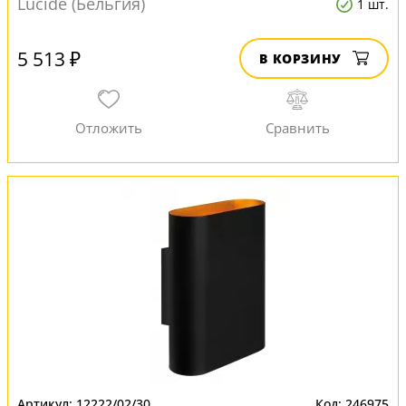
Lucide (Бельгия)
1 шт.
5 513 ₽
В КОРЗИНУ
12222/02/30
246975