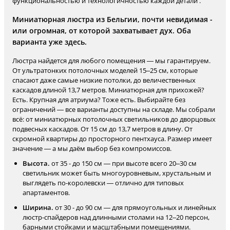
функциональностью и технологичностью каждой детали .
Миниатюрная люстра из Бельгии, почти невидимая -
или огромная, от которой захватывает дух. Оба
варианта уже здесь.
Люстра найдется для любого помещения — мы гарантируем.
От ультратонких потолочных моделей 15–25 см, которые
спасают даже самые низкие потолки, до величественных
каскадов длиной 13,7 метров. Миниатюрная для прихожей?
Есть. Крупная для атриума? Тоже есть. Выбирайте без
ограничений — все варианты доступны на складе. Мы собрали
всё: от миниатюрных потолочных светильников до дворцовых
подвесных каскадов. От 15 см до 13,7 метров в длину. От
скромной квартиры до просторного пентхауса. Размер имеет
значение — а мы даём выбор без компромиссов.
Высота.
от 35 - до 150 см — при высоте всего 20–30 см
светильник может быть многоуровневым, хрустальным и
выглядеть по-королевски — отлично для типовых
апартаментов.
Ширина.
от 30 - до 90 см — для прямоугольных и линейных
люстр-спайдеров над длинными столами на 12–20 персон,
барными стойками и масштабными помещениями.