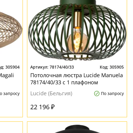
305904
78174/40/33
305905
agali
Потолочная люстра Lucide Manuela
78174/40/33 с 1 плафоном
Lucide (Бельгия)
о запросу
По запросу
22 196 ₽