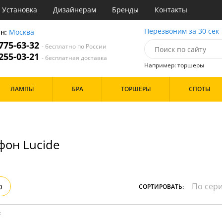
Установка
Дизайнерам
Бренды
Контакты
ы
Перезвоним за 30 сек
он:
Москва
 775-63-32
- бесплатно по России
атегории
 255-03-21
- бесплатная доставка
Например: торшеры
Назначение
Цвет
Бренд
ЛАМПЫ
БРА
ТОРШЕРЫ
СПОТЫ
тиная
Белые
инет
Хром
е
Черные
идор и прихожая
хожая
Дизайн/Форма
фон Lucide
льня
Тарелки
Особенности
р
СОРТИРОВАТЬ:
: