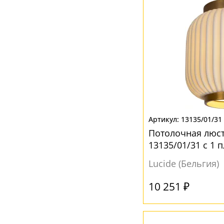
Медь
(2)
Оранжевый
(1)
Прозрачный
(10)
Розовый
(1)
Серый
(10)
Синий
(2)
Фиолетовый
(1)
13135/01/31
Черный
(32)
Потолочная люст
Янтарный
(4)
13135/01/31 с 1
Lucide (Бельгия)
10 251 ₽