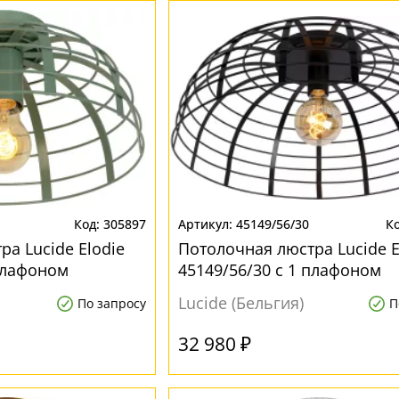
305897
45149/56/30
а Lucide Elodie
Потолочная люстра Lucide E
 плафоном
45149/56/30 с 1 плафоном
Lucide (Бельгия)
По запросу
П
32 980 ₽