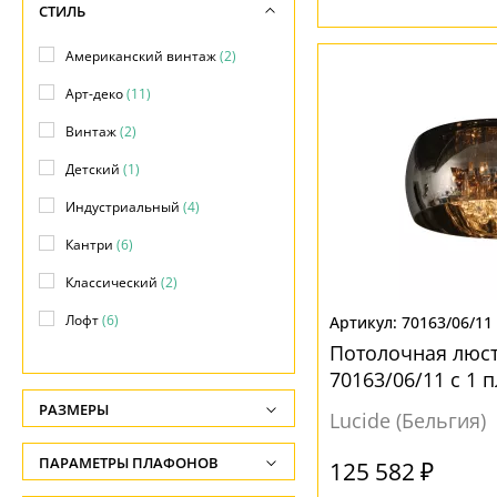
СТИЛЬ
Американский винтаж
(2)
Арт-деко
(11)
Винтаж
(2)
Детский
(1)
Индустриальный
(4)
Кантри
(6)
Классический
(2)
Лофт
(6)
70163/06/11
Потолочная люст
Минимализм
(2)
70163/06/11 с 1
Модерн
(32)
РАЗМЕРЫ
Lucide (Бельгия)
Ретро
(11)
Высота, см
ПАРАМЕТРЫ ПЛАФОНОВ
125 582 ₽
Скандинавский
(5)
-