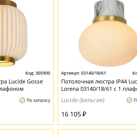
305900
03140/18/61
ра Lucide Gosse
Потолочная люстра IP44 Luc
 плафоном
Lorena 03140/18/61 с 1 пла
Lucide (Бельгия)
По запросу
П
16 105 ₽