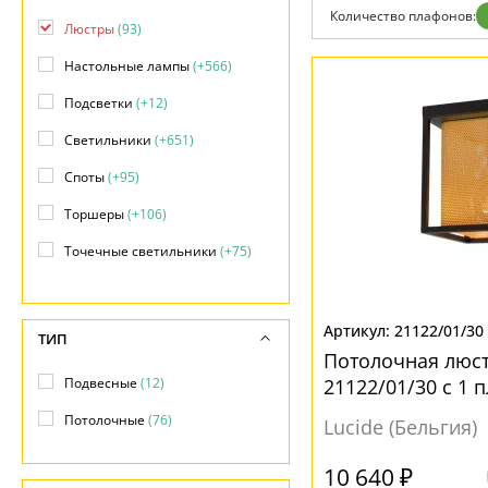
Отзывы
Количество плафонов:
Установка
Люстры
(93)
Дизайнерам
Бренды
Настольные лампы
(+566)
Контакты
Подсветки
(+12)
Светильники
(+651)
Споты
(+95)
Торшеры
(+106)
Точечные светильники
(+75)
Уличные светильники
(+116)
21122/01/30
ТИП
Потолочная люст
Подвесные
(12)
21122/01/30 с 1
Потолочные
(76)
Lucide (Бельгия)
10 640 ₽