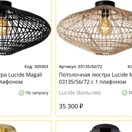
305903
03135/56/72
ра Lucide Magali
Потолочная люстра Lucide M
 плафоном
03135/56/72 с 1 плафоном
Lucide (Бельгия)
По запросу
П
35 300 ₽