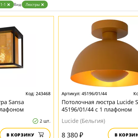
1-1
Вид:
Люстры
243468
45196/01/44
ра Sansa
Потолочная люстра Lucide 
 плафоном
45196/01/44 с 1 плафоном
Lucide (Бельгия)
2 шт.
8 380 ₽
В КОРЗИНУ
В КОРЗИ