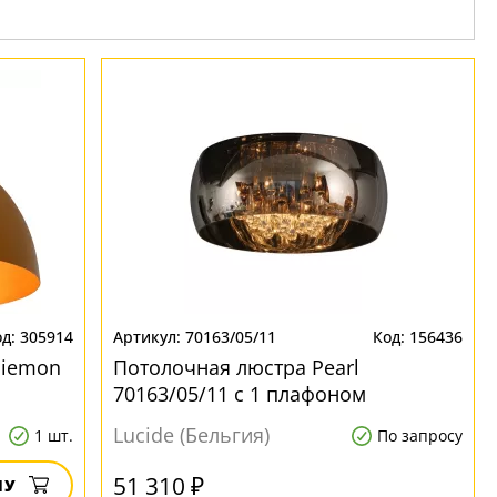
305914
70163/05/11
156436
Siemon
Потолочная люстра Pearl
70163/05/11 с 1 плафоном
Lucide (Бельгия)
1 шт.
По запросу
51 310 ₽
НУ