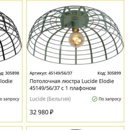
305898
45149/56/37
305899
lodie
Потолочная люстра Lucide Elodie
45149/56/37 с 1 плафоном
Lucide (Бельгия)
о запросу
По запросу
32 980 ₽