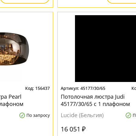
156437
45177/30/65
ра Pearl
Потолочная люстра Judi
 плафоном
45177/30/65 с 1 плафоном
Lucide (Бельгия)
По запросу
П
16 051 ₽