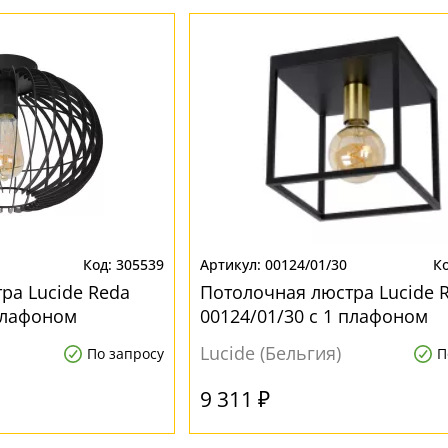
305539
00124/01/30
ра Lucide Reda
Потолочная люстра Lucide 
 плафоном
00124/01/30 с 1 плафоном
Lucide (Бельгия)
По запросу
П
9 311 ₽