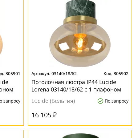
305901
03140/18/62
305902
ide
Потолочная люстра IP44 Lucide
фоном
Lorena 03140/18/62 с 1 плафоном
Lucide (Бельгия)
о запросу
По запросу
16 105 ₽